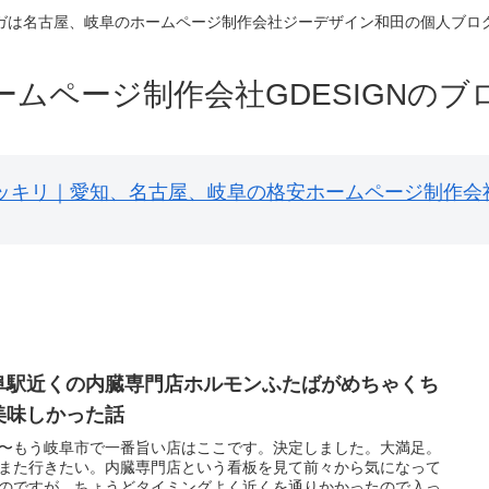
ガは名古屋、岐阜のホームページ制作会社ジーデザイン和田の個人ブロ
ームページ制作会社GDESIGNのブ
円ポッキリ｜愛知、名古屋、岐阜の格安ホームページ制作会
阜駅近くの内臓専門店ホルモンふたばがめちゃくち
美味しかった話
〜もう岐阜市で一番旨い店はここです。決定しました。大満足。
また行きたい。内臓専門店という看板を見て前々から気になって
のですが、ちょうどタイミングよく近くを通りかかったので入っ