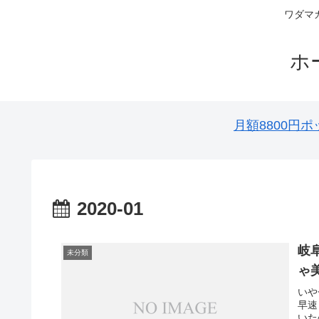
ワダマ
ホ
月額8800
2020-01
岐
未分類
ゃ
いや
早速
いた