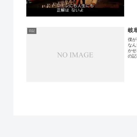
岐
日記
僕が
なん
かせ
の記