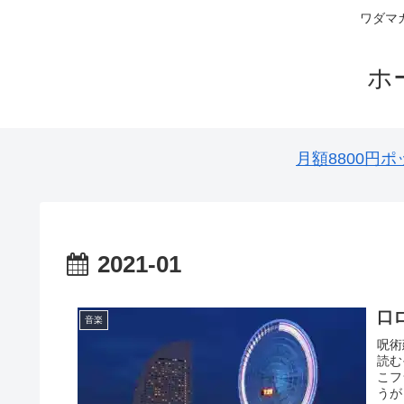
ワダマ
ホ
月額8800
2021-01
口
音楽
呪術
読む
こフ
うが