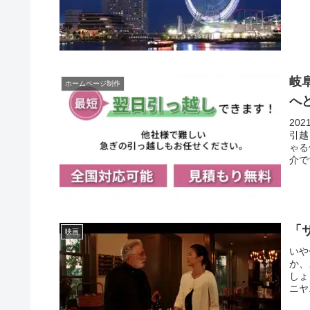
岐
ホームページ制作
へ
20
引越
ゃる
介で
「
映画
いや
か、
しょ
ニヤ