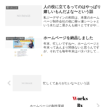
のでメモメモ。そんな集団の働き方のな
かで、影の立役者となる人物が持ち合わ
人の役に立てるってのはやっぱり
思ったこと
せているスキルのひと...
嬉しいもんだよな〜という話
私ジーデザインの和田は、本業のホーム
ページ制作会社の他に柳ヶ瀬シーシャと
いう水たばこ屋さんも細々とですがやっ
ています。で、その柳ヶ瀬シーシャのホ
ームページ内でご紹介させてもらった同
業の方から、「和田くんがホームページ
ホームページを納品しました
ホームページ制作
で紹介してくれたおかげで...
年末、忙しいですね〜。ホームページと
年末ってあんまり関係ないと思うんです
が、それでも毎年年末はバタバタしてお
ります。ありがたいこっちゃ。というこ
とで、お客様ホームページを納品＆公開
したので、ブログでもご報告です。岐阜
市で不用品回収をされてい...
忙しくてありがたいな〜という話
ホームページの制作実績