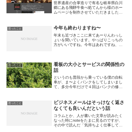
世界遺産の合掌造りで有名な岐阜県白川
郷にある飛騨牛食べ処てんから様のホー
ムページを制作させていただきました。
こちらのオーナー様がめちゃくちゃ釣り
が好きな方でして、釣り具メーカーから
スポンサーが付くぐらい上手でして、な
今年も終わりますね〜
思ったこと
んとお店の名前である「て...
年末も近づきここに来てあーりんわっし
ょいを聞いています。やっぱりこっちの
方がいいですね。今年はあれですね、シ
ーシャ屋さんをオープンしたのが一番の
大きな変化でしょうか。いうて月に２日
くらいしか営業してないんでオープンと
いうのも大げさですが。で...
看板の大小とサービスの関係性の
思ったこと
話
というのも普段から乗っている僕の自転
車が、ま〜よくパンクをしてしまいまし
て、多分今年だけで４回はパンクの修理
をしに行っています。で、そのうち３回
は近所にある某ホームセンターで修理を
お願いしていたのですが、さすがにこれ
ビジネスメールはそっけなく返さ
思ったこと
だけ頻繁にパンクが起きる...
なくても良いんだという話
コラムとか、人が書いた文章が読みたく
なった時にnoteをたまに見るのですが、
その中で読んだ「気持ちよく仕事しても
らい力」という記事の一文にハッとした