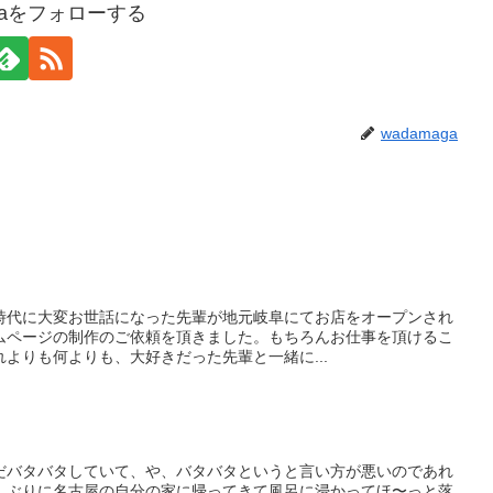
agaをフォローする
wadamaga
時代に大変お世話になった先輩が地元岐阜にてお店をオープンされ
ムページの制作のご依頼を頂きました。もちろんお仕事を頂けるこ
よりも何よりも、大好きだった先輩と一緒に...
だバタバタしていて、や、バタバタというと言い方が悪いのであれ
しぶりに名古屋の自分の家に帰ってきて風呂に浸かってほ〜っと落