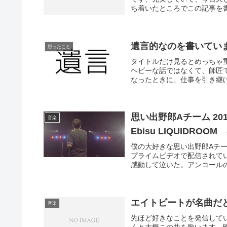
ち着いたところでこの記事を書
遺言的なのを書いてい
思ったこと
タイトルだけ見るとめっちゃ
ヘビーな話ではなくて、師匠
なったときに、仕事を引き継げ
思い出野郎Aチーム 2019年のSh
音楽
Ebisu LIQUIDRO
僕の大好きな思い出野郎Aチー
プライムビデオで配信されて
感動して泣いた。アンコールの
エイトビートが名曲だ
音楽
先ほど好きなことを発信して
くと大概この曲を歌います、