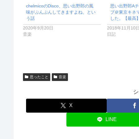
chelmicoのDisco、思い出野郎の風
思い出野郎A
味がぷんぷんしてきますよね、とい
ブ＠東京キネ
う話
した。【最高
2020年9月20日
2018年11月10
音楽
日記
思ったこと
音楽
シ
X
LINE