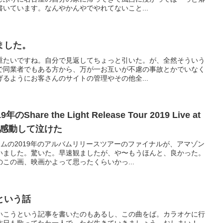
いています。なんやかんやでやれてないこと...
ました。
重たいですね。自分で見返してちょっと引いた。が、全然そういう
で同業者でもある方から、万が一お互いが不慮の事故とかでいなく
るようにお客さんのサイトの管理やその他全...
are the Light Release Tour 2019 Live at
OM 感動して泣けた
ムの2019年のアルバムリリースツアーのファイナルが、アマゾン
いました。驚いた。早速観ましたが、や〜もうほんと、良かった。
この画、映画かよって思ったくらいかっ...
という話
いこうという記事を書いたのもあるし、この曲をば。カラオケに行
昨日も歌ってたわ一人で。ただ生きていきましょう。おしまい！