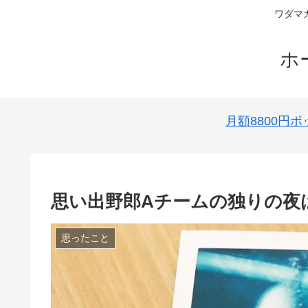
ワダマ
ホ
月額8800
思い出野郎Aチームの独りの夜
思ったこと