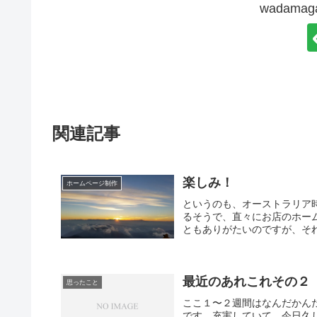
wadam
関連記事
楽しみ！
ホームページ制作
というのも、オーストラリア
るそうで、直々にお店のホー
ともありがたいのですが、それ
最近のあれこれその２
思ったこと
ここ１〜２週間はなんだかん
です、充実していて、今日久