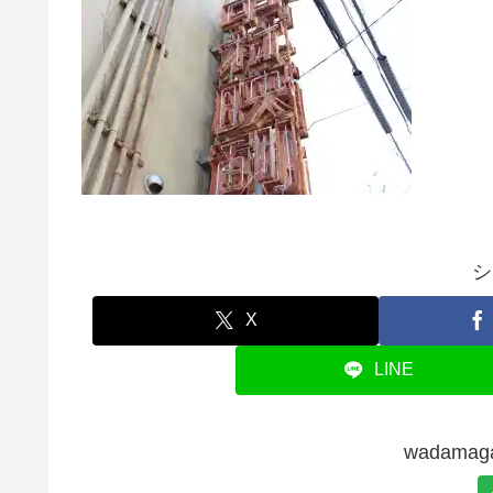
シ
X
LINE
wadam