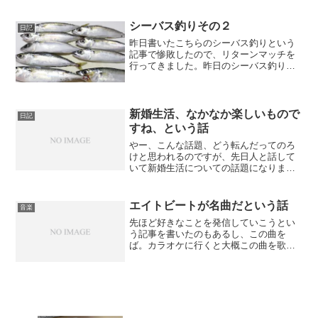
れてってもらいました！写真をよく見る
とわかるのですが今回は「てんから」と
いう日本古来の伝統的な毛...
シーバス釣りその２
日記
昨日書いたこちらのシーバス釣りという
記事で惨敗したので、リターンマッチを
行ってきました。昨日のシーバス釣りか
ら帰ってきたのが、夜の12時くらいだっ
たのですが、釣れなかったのが残念で悔
しくて、ネットで潮見表を見ていたら、
次の満潮が翌朝の４時半...
新婚生活、なかなか楽しいもので
日記
すね、という話
やー、こんな話題、どう転んだってのろ
けと思われるのですが、先日人と話して
いて新婚生活についての話題になりまし
て、で、僕思ってたよりも新婚生活楽し
いですわ〜、なんって答えてました。ふ
と昔を思い返すと、それこそ１、2年前の
エイトビートが名曲だという話
音楽
自分は結婚に対してめち...
先ほど好きなことを発信していこうとい
う記事を書いたのもあるし、この曲を
ば。カラオケに行くと大概この曲を歌い
ます、昨日も歌ってたわ一人で。ただ生
きていきましょう。おしまい！