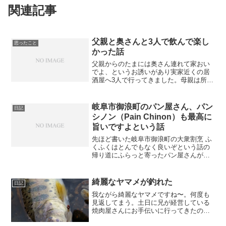
関連記事
父親と奥さんと3人で飲んで楽し
思ったこと
かった話
父親からのたまには奥さん連れて家おい
でよ、というお誘いがあり実家近くの居
酒屋へ3人で行ってきました。母親は所要
で今回は来れず。３人で飲んだ感想とし
ては、めちゃくちゃ楽しかった。楽しい
というよりも、なんだろうか、なかなか
岐阜市御浪町のパン屋さん、パン
日記
形容しづらいのですが、...
シノン（Pain Chinon）も最高に
旨いですよという話
先ほど書いた岐阜市御浪町の大衆割烹 ふ
くふくはとんでもなく良いぞという話の
帰り道にふらっと寄ったパン屋さんがこ
れまた感動するくらい美味しかったので
ご紹介。めっちゃ旨い。ブルーベリーと
クリームチーズの奴がもう最高。一つ買
綺麗なヤマメが釣れた
日記
ってお店出た後に、うま...
我ながら綺麗なヤマメですね〜。何度も
見返してまう。土日に兄が経営している
焼肉屋さんにお手伝いに行ってきたので
すが、昼の休憩時に釣り大好きな兄に連