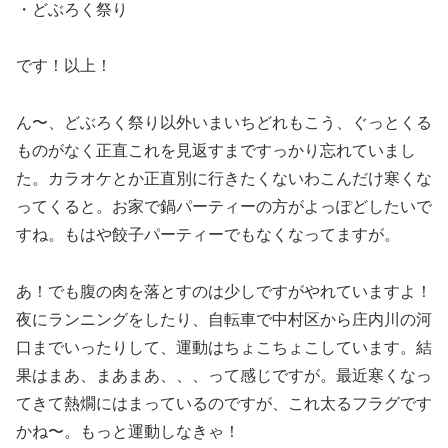
・どぶろく祭り
です！以上！
ん〜、どぶろく祭り以外いまいちどれもこう、ぐっとくる
ものがなく正直これを見返すまですっかり忘れていまし
た。カラオケとか正直別に行きたくないわこんだけ寒くな
ってくると。お家で鍋パーティーの方がよっぽどしたいで
すね。もはや餃子パーティーでもなくなってますが。
あ！でも腹の肉を落とすのは少しですがやれていますよ！
夜にランニングをしたり、自転車で中村区から庄内川の河
口までいったりして、運動はちょこちょこしています。結
果はまあ、まあまあ、、、って感じですが。最近寒くなっ
てきて熱燗にはまっているのですが、これ太るフラグです
かね〜。もっと運動しなきゃ！