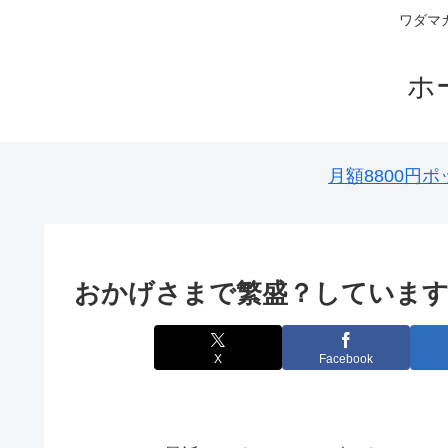
ワダマ
ホ
月額8800
おかげさまで繁盛？していま
X
Facebook