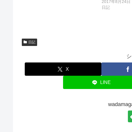
2017年8月24日
日記
日記
シ
X
LINE
wadam