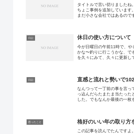
タイトルで言い切りましたね
ちょこ事例を追加しています
まだ小さな会社ではあるのです
休日の使い方について
日記
今が日曜日の午前11時で、
かな〜釣りに行こうかな、で
を久々にみて、久々に更新して
直感と流れと勢いで10
日記
なんつって一丁前の事を言っ
っ込んだらたまたま当たったと
した。でもなんか最後の一枚を
格好のいい年の取り方
思ったこと
この記事を読んでたんですよ