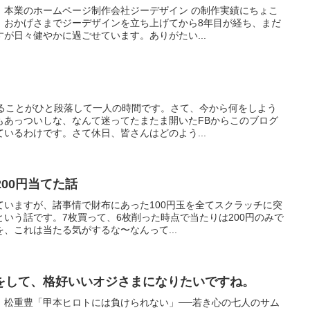
。本業のホームページ制作会社ジーデザイン の制作実績にちょこ
。おかげさまでジーデザインを立ち上げてから8年目が経ち、まだ
が日々健やかに過ごせています。ありがたい...
やることがひと段落して一人の時間です。さて、今から何をしよう
もあっついしな、なんて迷ってたまたま開いたFBからこのブログ
いるわけです。さて休日、皆さんはどのよう...
200円当てた話
ていますが、諸事情で財布にあった100円玉を全てスクラッチに突
いう話です。7枚買って、6枚削った時点で当たりは200円のみで
、これは当たる気がするな〜なんって...
をして、格好いいオジさまになりたいですね。
。松重豊「甲本ヒロトには負けられない」──若き心の七人のサム