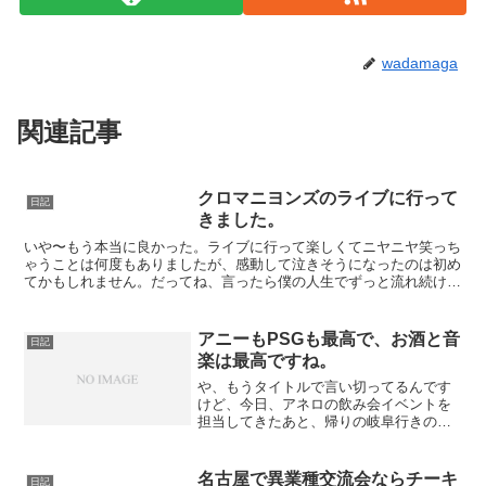
wadamaga
関連記事
クロマニヨンズのライブに行って
日記
きました。
いや〜もう本当に良かった。ライブに行って楽しくてニヤニヤ笑っち
ゃうことは何度もありましたが、感動して泣きそうになったのは初め
てかもしれません。だってね、言ったら僕の人生でずっと流れ続けて
いた曲やその本人が、目の前にいるんですよ。なんか、僕の...
アニーもPSGも最高で、お酒と音
日記
楽は最高ですね。
や、もうタイトルで言い切ってるんです
けど、今日、アネロの飲み会イベントを
担当してきたあと、帰りの岐阜行きの電
車で酔っ払ってるんですけど、とにか
く、お酒と音楽はの相性は良いですね、
ボニー＆クライドのような、最高。楽し
名古屋で異業種交流会ならチーキ
日記