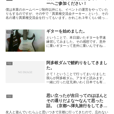
い。なんて、酔った気持ちを...
ーへご参加ください！
僕は本業のホームページ制作以外にも、イベントの運営をやっていた
りもするのですが、その中で「異業種交流会チーキー」という、その
名の通り異業種交流会を行ってもいます。かれこれ３年くらい経った
でしょうか。そして今回はそのチーキーの紹介の記事。名古...
ギターを始めました。
日記
ということで、本日届いたギターを早速
練習してみました。その感想です。意外
に重いギターって意外に重いんですね。
持ってると疲れる。座りながら足に乗せ
て練習してると足がえらくなってきます
ね。チューニングができてるのかが不明
チューナーには一応正しく...
阿多岐ダムで鯉釣りをしてきまし
日記
た。
さて！ということで行ってまいりました
我らが阿多岐ダム。アタギと読みます。
一緒に行った従兄弟いわく日本でも有数
の小ささを誇るダムだそうです。前日の
準備からわくわくして楽しかったです
ね。釣り具屋さんへ本当に何年かぶりに
思い立ったが吉日ってのはほんと
日記
行ったのですが、めちゃくち...
その通りだよな〜なんて思った
話。（京都へ弾丸旅行をしてきま
した）
友人と遊んでいたらふと思いつきで京都に行ってきたので、忘れない