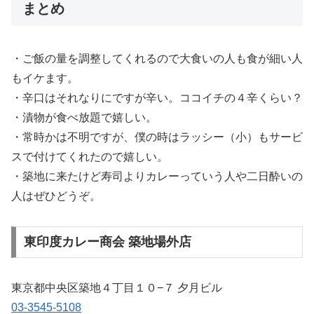
まとめ
・ご飯の量を調整してくれるので大食いの人も食が細い人
もイケます。
・辛口はそれなりにですが辛い。ココイチの４辛くらい？
・漬物が食べ放題で嬉しい。
・常時かは不明ですが、僕の時はラッシー（小）もサービ
スで付けてくれたので嬉しい。
・築地に来たけど寿司よりカレーっていう人や二日酔いの
人はぜひどうぞ。
東印度カレー商会 築地場外店
東京都中央区築地４丁目１０−７ 夕月ビル
03-3545-5108