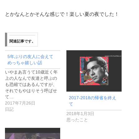
とかなんとかそんな感じで！楽しい夏の夜でした！
関連記事です。
5年ぶりの友人に会えて
めっちゃ嬉しい話
いやまあ言うて10歳近く年
上の人なんで友達と呼ぶの
も恐縮ではあるんですが、
それでもやはりそう呼ばせ
て…
2017-2018の帰省を終え
2017年7月26日
て
日記
2018年1月3日
思ったこと