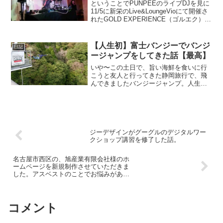
ということでPUNPEEのライブDJを見に
11/5に新栄のLive&LoungeVioにて開催さ
れたGOLD EXPERIENCE（ゴルエク）へ
行ってまいりました！いや〜、もう、ほ
んっとうに！ほんっとうに！ほんっとう
に！楽しかった！楽しかっ...
【人生初】富士バンジーでバンジ
日記
ージャンプをしてきた話【最高】
いや〜この土日で、旨い海鮮を食いに行
こうと友人と行ってきた静岡旅行で、飛
んできましたバンジージャンプ。人生
初。19歳の頃くらいからずっと興味はあ
ったけど、とうとう飛んできました私。
この記事を書いている現在、旅行から帰
宅後の深夜２時前ですが、...
ジーデザインがグーグルのデジタルワー
クショップ講習を修了した話。
名古屋市西区の、旭産業有限会社様のホ
ームページを新規制作させていただきま
した。アスベストのことでお悩みがあれ
ばぜひ！
コメント