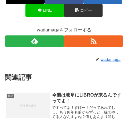
LINE
コピー
wadamagaをフォローする
wadamaga
関連記事
今週は岐阜にLIBROが来るんです
日記
ってよ！
ですってよ！すげー！だってあれでし
ょ、もう何年も前からずっと一線でやっ
てる人なんすよね？僕もあんまり詳しく
なくて完璧にネームバリューに踊ってる
だけだけども、でもそれでも有名なこの