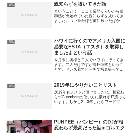
辺の曲は好きで、なので当日はそれを生
親知らずを抜いてきた話
日記
で聴けたら嬉しいな〜。LI...
ということで、ここ１週間くらいから違
和感が出始めていた親知らずを抜いてき
ました。つい15分ほど前に抜いたばかり
なので、未だに僕の右ほほが麻酔でじん
じんしています。親知らずを抜くって、
もっと大仰なことかと思っていたのです
が、歯医者さんの「せっ...
ハワイに行くのでアメリカ入国に
日記
必要なESTA（エスタ）を取得し
ましたよという話
今月末に奥様と二人でハワイに行ってき
ます。二人だけですが海外挙式というこ
とで、ドレス着てビーチで写真撮っても
らったり、簡単に式をしてもらったりし
てきます。ところで、アメリカって90日
以内の観光ならビザはいらないのは知っ
2019年にやりたいことリスト
日記
ていましたが、その代わ...
2019年もヌメッと明けましたね。相変わ
らずGutenbergの使い方に慣れず戸惑って
います。しかし2、3年したらワードプレ
スのサイトは全てGutenbergに統一される
らしいので（確か）頑張って今のうちか
ら慣れていきましょう。旧エディター...
PUNPEE（パンピー）のDJが相
日記
変わらず最高だった話inゴルエク