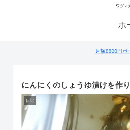
ワダマ
ホ
月額8800
にんにくのしょうゆ漬けを作
日記