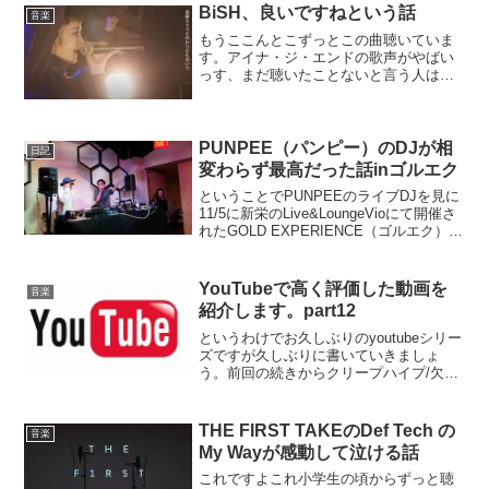
BiSH、良いですねという話
音楽
もうここんとこずっとこの曲聴いていま
す。アイナ・ジ・エンドの歌声がやばい
っす、まだ聴いたことないと言う人はぜ
ひ一度聴いてほしい。歌うまくてずっと
聴いていたくなります。多分3番目に歌っ
てる人のはず。酒を飲みながら聴くBiSH
はさらに良いですな...
PUNPEE（パンピー）のDJが相
日記
変わらず最高だった話inゴルエク
ということでPUNPEEのライブDJを見に
11/5に新栄のLive&LoungeVioにて開催さ
れたGOLD EXPERIENCE（ゴルエク）へ
行ってまいりました！いや〜、もう、ほ
んっとうに！ほんっとうに！ほんっとう
に！楽しかった！楽しかっ...
YouTubeで高く評価した動画を
音楽
紹介します。part12
というわけでお久しぶりのyoutubeシリー
ズですが久しぶりに書いていきましょ
う。前回の続きからクリープハイプ/欠伸
クリープハイプ、たまに聴くといいです
ね〜。初めて聞いたのが社会の窓でした
が、あのいっちゃった感じが結構好みで
THE FIRST TAKEのDef Tech の
音楽
す。WANIMA...
My Wayが感動して泣ける話
これですよこれ小学生の頃からずっと聴