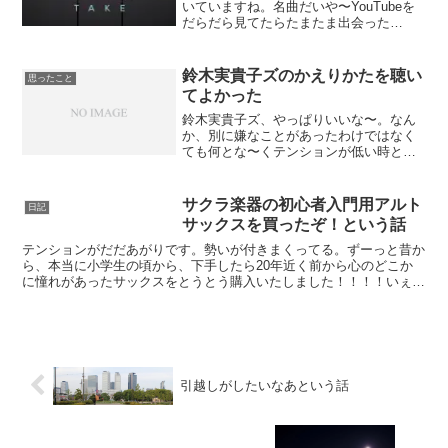
いていますね。名曲だいや〜YouTubeを
だらだら見てたらたまたま出会った
「THE FIRST TAKE」その中にあったMy
Way、久しぶりに聴いたらやっぱりいい
曲ですね。感動というか、励まされると
鈴木実貴子ズのかえりかたを聴い
思ったこと
いう...
てよかった
鈴木実貴子ズ、やっぱりいいな〜。なん
か、別に嫌なことがあったわけではなく
ても何とな〜くテンションが低い時とか
ってたまにあると思うんですが、という
か今の僕が若干そうなんですが、そんな
ときになんかキラキラパリピってる音楽
サクラ楽器の初心者入門用アルト
日記
とか甘〜いラブソングなん...
サックスを買ったぞ！という話
テンションがだだあがりです。勢いが付きまくってる。ずーっと昔か
ら、本当に小学生の頃から、下手したら20年近く前から心のどこか
に憧れがあったサックスをとうとう購入いたしました！！！！いぇ
い！いや〜テンション上がってるわ、やばい、すごい、興奮。...
引越しがしたいなあという話