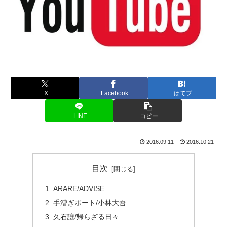
X
Facebook
はてブ
LINE
コピー
2016.09.11
2016.10.21
目次
ARARE/ADVISE
手漕ぎボート/小林大吾
久石讓/帰らざる日々