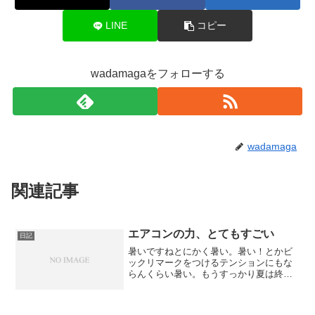
LINE
コピー
wadamagaをフォローする
wadamaga
関連記事
エアコンの力、とてもすごい
日記
暑いですねとにかく暑い。暑い！とかビ
ックリマークをつけるテンションにもな
らんくらい暑い。もうすっかり夏は終わ
ったと油断していたので、かなりくらっ
ていました。で、なんか咳も止まらんし
立っとるとフラフラするしということ