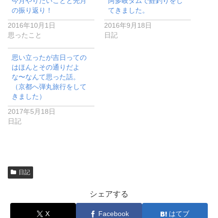
今月やりたいことと先月
阿多岐ダムで鯉釣りをし
の振り返り！
てきました。
2016年10月1日
2016年9月18日
思ったこと
日記
思い立ったが吉日っての
はほんとその通りだよ
な〜なんて思った話。
（京都へ弾丸旅行をして
きました）
2017年5月18日
日記
日記
シェアする
X
Facebook
はてブ