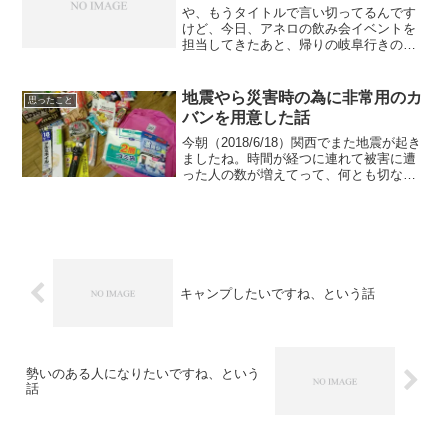
や、もうタイトルで言い切ってるんです
けど、今日、アネロの飲み会イベントを
担当してきたあと、帰りの岐阜行きの電
車で酔っ払ってるんですけど、とにか
く、お酒と音楽はの相性は良いですね、
ボニー＆クライドのような、最高。楽し
地震やら災害時の為に非常用のカ
思ったこと
い。なんて、酔った気持ちを...
バンを用意した話
今朝（2018/6/18）関西でまた地震が起き
ましたね。時間が経つに連れて被害に遭
った人の数が増えてって、何とも切ない
気持ちになります。関西に住んでいる姉
家族はひとまず無事だったと連絡がさっ
き入って、大きな怪我も無さそうで何よ
り。そして今回...
キャンプしたいですね、という話
勢いのある人になりたいですね、という
話