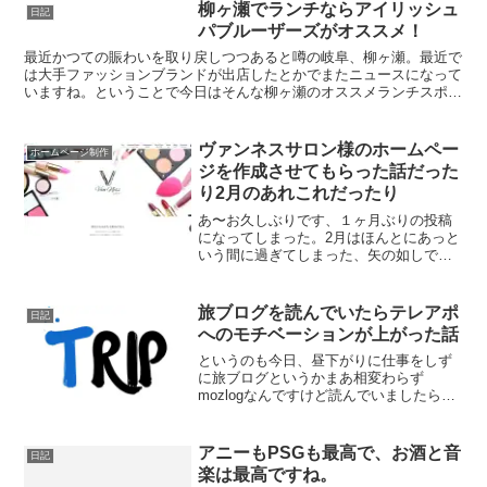
で、夏風邪もしくは熱中症か...
柳ヶ瀬でランチならアイリッシュ
日記
パブルーザーズがオススメ！
最近かつての賑わいを取り戻しつつあると噂の岐阜、柳ヶ瀬。最近で
は大手ファッションブランドが出店したとかでまたニュースになって
いますね。ということで今日はそんな柳ヶ瀬のオススメランチスポッ
トの紹介をします。柳ヶ瀬にてハンバーガーランチがオスス...
ヴァンネスサロン様のホームペー
ホームページ制作
ジを作成させてもらった話だった
り2月のあれこれだったり
あ〜お久しぶりです、１ヶ月ぶりの投稿
になってしまった。2月はほんとにあっと
いう間に過ぎてしまった、矢の如しです
ねほんとにほんとに。観音クリエイショ
ンじゃないけどここ最近のあれこれとい
うことで、2月の出来事を書いていきまし
旅ブログを読んでいたらテレアポ
日記
ょう。日記はいつか自...
へのモチベーションが上がった話
というのも今日、昼下がりに仕事をしず
に旅ブログというかまあ相変わらず
mozlogなんですけど読んでいましたら、
東南アジアの旅の記事が出てきてめっち
ゃ羨ましいな〜っ思ったわけです。ミャ
ンマーのヤンゴンで電車に乗って環状線
アニーもPSGも最高で、お酒と音
日記
を一周してみた僕も久し...
楽は最高ですね。